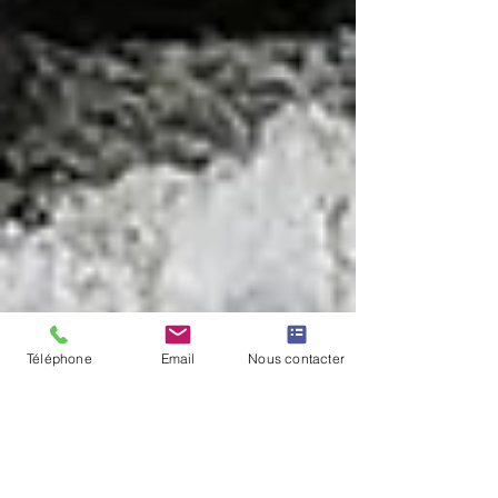
Téléphone
Email
Nous contacter