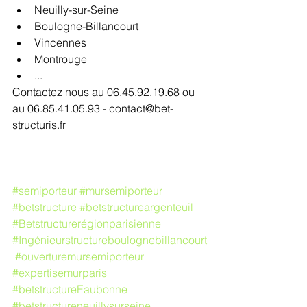
Neuilly-sur-Seine  
Boulogne-Billancourt   
Vincennes  
Montrouge  
... 
Contactez nous au 06.45.92.19.68 ou 
au 06.85.41.05.93 - contact@bet-
structuris.fr
#semiporteur
#mursemiporteur
#betstructure
#betstructureargenteuil
#Betstructurerégionparisienne
#Ingénieurstructureboulognebillancourt
#ouverturemursemiporteur
#expertisemurparis
#betstructureEaubonne
#betstructureneuillysurseine