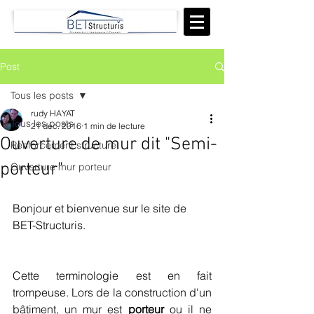
Post
Tous les posts
rudy HAYAT
Tous les posts
21 déc. 2016
1 min de lecture
Ouverture de mur dit "Semi-
Renforcement structurel
porteur"
Ouverture mur porteur
Bonjour et bienvenue sur le site de 
BET-Structuris.
Cette terminologie est en fait 
trompeuse. Lors de la construction d'un 
bâtiment, un mur est
 porteur 
ou il ne 